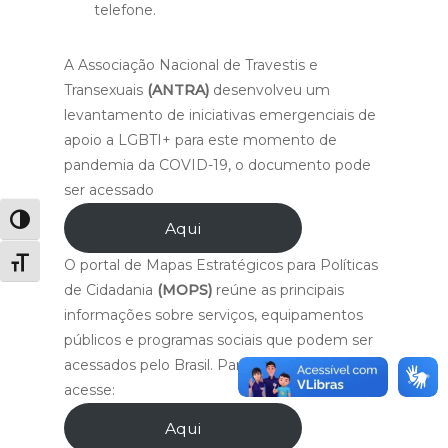
telefone.
A Associação Nacional de Travestis e
Transexuais
(ANTRA)
desenvolveu um
levantamento de iniciativas emergenciais de
apoio a LGBTI+ para este momento de
pandemia da COVID-19, o documento pode
ser acessado
Alternar alto contraste
Aqui
O portal de Mapas Estratégicos para Políticas
Alternar tamanho da fonte
de Cidadania
(MOPS)
reúne as principais
informações sobre serviços, equipamentos
públicos e programas sociais que podem ser
acessados pelo Brasil. Para mais informações,
acesse:
Aqui