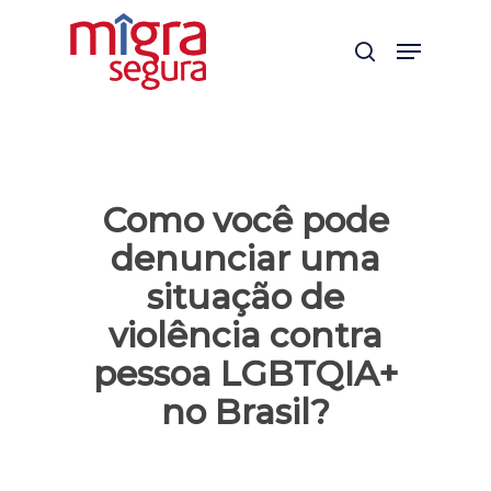
Skip
Menu
to
search
main
content
Como você pode
denunciar uma
situação de
violência contra
pessoa LGBTQIA+
no Brasil?