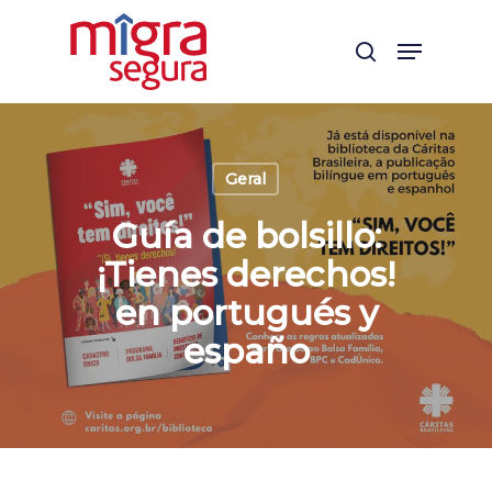
Skip
Menu
to
search
main
content
Geral
Guía de bolsillo:
¡Tienes derechos!
en portugués y
españo