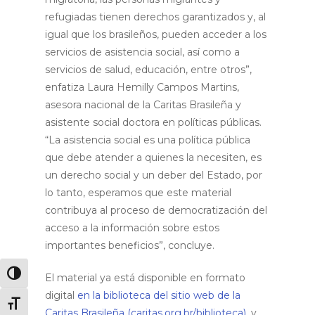
refugiadas tienen derechos garantizados y, al
igual que los brasileños, pueden acceder a los
servicios de asistencia social, así como a
servicios de salud, educación, entre otros”,
enfatiza Laura Hemilly Campos Martins,
asesora nacional de la Caritas Brasileña y
asistente social doctora en políticas públicas.
“La asistencia social es una política pública
que debe atender a quienes la necesiten, es
un derecho social y un deber del Estado, por
lo tanto, esperamos que este material
contribuya al proceso de democratización del
acceso a la información sobre estos
importantes beneficios”, concluye.
Alternar alto contraste
El material ya está disponible en formato
digital
en la biblioteca del sitio web de la
Alternar tamanho da fonte
Caritas Brasileña
(caritas.org.br/biblioteca)
, y