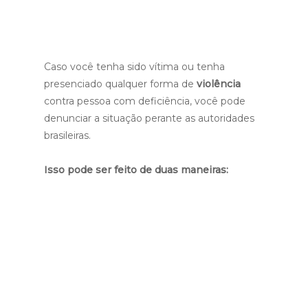
Caso você tenha sido vítima ou tenha
presenciado qualquer forma de
violência
contra pessoa com deficiência, você pode
denunciar a situação perante as autoridades
brasileiras.
Isso pode ser feito de duas maneiras:
Você pode registrar um boletim de
ocorrência perante à Delegacia de Polícia
mais próxima de sua casa ou;
Você pode ligar para o número 100
(Ouvidoria Nacional de Direitos
Humanos) para fazer a sua denúncia via
telefone.