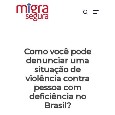
Skip
Menu
to
search
main
content
Como você pode
denunciar uma
situação de
violência contra
pessoa com
deficiência no
Brasil?