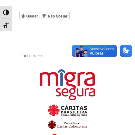
Alternar alto contraste
Gostar
Não Gostar
Alternar tamanho da fonte
Participam: