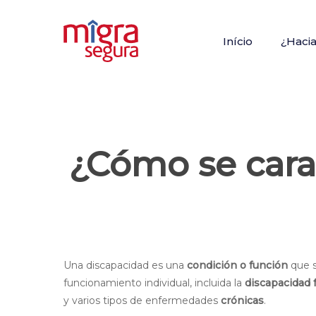
Skip
to
Início
¿Haci
main
content
¿Cómo se carac
Hit enter to search or ESC to close
Una discapacidad es una
condición o función
que s
funcionamiento individual, incluida la
discapacidad f
y varios tipos de enfermedades
crónicas
.