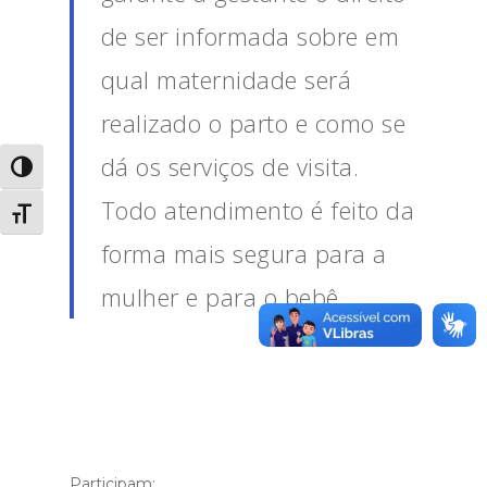
de ser informada sobre em
qual maternidade será
realizado o parto e como se
dá os serviços de visita.
Alternar alto contraste
Todo atendimento é feito da
Alternar tamanho da fonte
forma mais segura para a
mulher e para o bebê.
Participam: