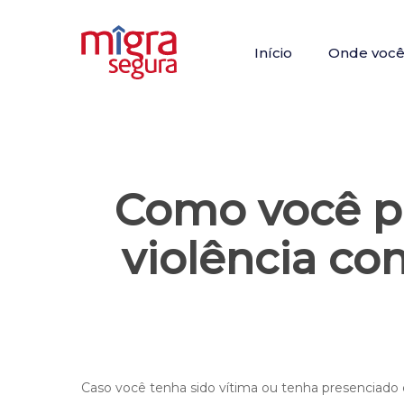
Skip
to
Início
Onde você 
main
content
Como você p
violência co
Hit enter to search or ESC to close
Caso você tenha sido vítima ou tenha presenciado 