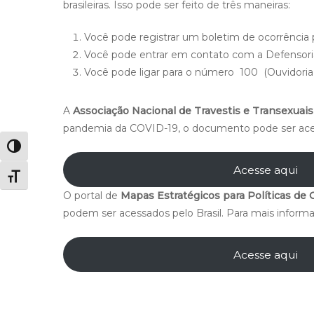
brasileiras. Isso pode ser feito de três maneiras:
Você pode registrar um boletim de ocorrência 
Você pode entrar em contato com a Defensoria
Você pode ligar para o número 100 (Ouvidoria 
A
Associação Nacional de Travestis e Transexuai
pandemia da COVID-19, o documento pode ser aces
Alternar alto contraste
Acesse aqui
Alternar tamanho da fonte
O portal de
Mapas Estratégicos para Políticas de
podem ser acessados pelo Brasil. Para mais informa
Acesse aqui