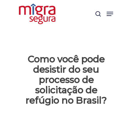
Skip
Menu
to
search
main
content
Como você pode
desistir do seu
processo de
solicitação de
refúgio no Brasil?