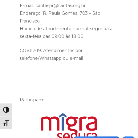
E-mail: caritaspr@caritas.org.br
Endereço: R. Paula Gomes, 703 – São
Francisco
Horário de atendimento normal: segunda a
sexta-feira das 09:00 às 18:00
COVID-19: Atendimentos por
telefone/Whatsapp ou e-mail
Participam:
Alternar alto contraste
Alternar tamanho da fonte