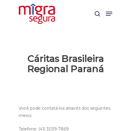
Skip
Menu
to
search
main
content
Cáritas Brasileira
Regional Paraná
Você pode contatá-los através dos seguintes
meios:
Telefone: (41) 3039-7869