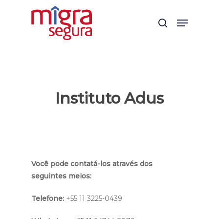
Skip
Menu
to
search
main
content
Instituto Adus
Você pode contatá-los através dos
seguintes meios:
Telefone:
+55 11 3225-0439