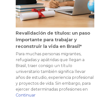
importante
para
para
el
trabajar
I
y
Plan
reconstruir
Nacional
la
de
Revalidación de títulos: un paso
vida
Migraciones,
importante para trabajar y
en
Refugio
reconstruir la vida en Brasil*
Brasil*
y
Para muchas personas migrantes,
Apatridia
refugiadas y apátridas que llegan a
Brasil, traer consigo un título
universitario también significa llevar
años de estudio, experiencia profesional
y proyectos de vida. Sin embargo, para
ejercer determinadas profesiones en
Revalidación
Continuar
de
títulos: