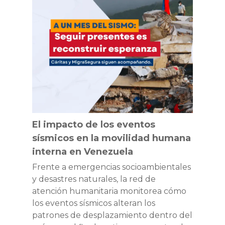
Cáritas
impacto
Venezuela
de
brindan
los
red
eventos
de
sísmicos
apoyo
en
y
la
asistencia
movilidad
gratuita
humana
para
interna
personas
El impacto de los eventos
en
en
sísmicos en la movilidad humana
Venezuela
tránsito
interna en Venezuela
Frente a emergencias socioambientales
y desastres naturales, la red de
atención humanitaria monitorea cómo
los eventos sísmicos alteran los
patrones de desplazamiento dentro del