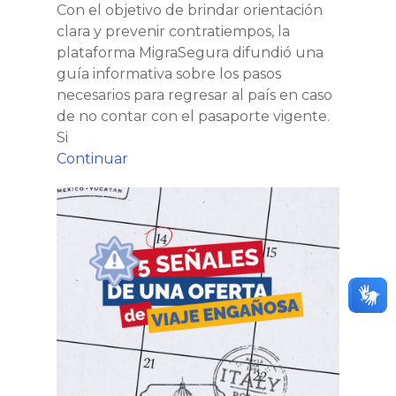
Con el objetivo de brindar orientación
clara y prevenir contratiempos, la
plataforma MigraSegura difundió una
guía informativa sobre los pasos
necesarios para regresar al país en caso
de no contar con el pasaporte vigente.
Si
MigraSegura
Continuar
detalla
MigraSegura
el
y
procedimiento
Cáritas
oficial
alertan
para
sobre
retornar
ofertas
a
engañosas
Venezuela
para
con
prevenir
el
estafas
pasaporte