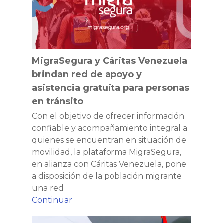
de
apoyo
y
asistencia
gratuita
MigraSegura y Cáritas Venezuela
para
brindan red de apoyo y
personas
asistencia gratuita para personas
en
en tránsito
tránsito
Con el objetivo de ofrecer información
confiable y acompañamiento integral a
quienes se encuentran en situación de
movilidad, la plataforma MigraSegura,
en alianza con Cáritas Venezuela, pone
a disposición de la población migrante
una red
MigraSegura
Continuar
y
El