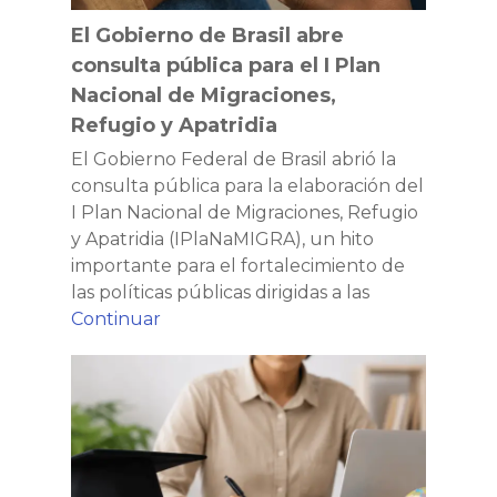
refugio
Plan
en
El Gobierno de Brasil abre
Nacional
Brasil
consulta pública para el I Plan
de
Nacional de Migraciones,
Migraciones,
Refugio y Apatridia
Refugio
y
El Gobierno Federal de Brasil abrió la
Apatridia
consulta pública para la elaboración del
I Plan Nacional de Migraciones, Refugio
y Apatridia (IPlaNaMIGRA), un hito
importante para el fortalecimiento de
las políticas públicas dirigidas a las
El
Continuar
Gobierno
Revalidación
de
de
Brasil
títulos:
abre
un
consulta
paso
pública