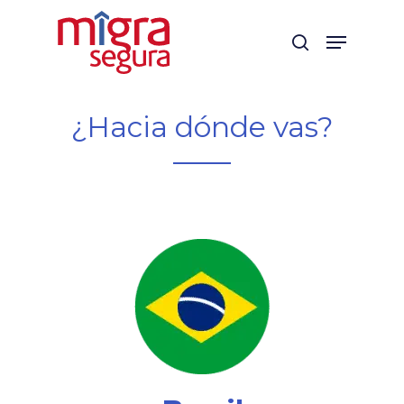
Skip
Menu
to
search
main
content
¿Hacia dónde vas?