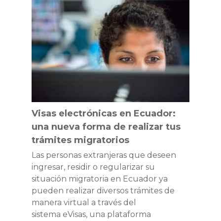
electrónicas
conmemoran
en
el
Ecuador:
Día
una
Mundial
nueva
contra
forma
la
de
Trata
realizar
de
tus
Personas
trámites
Visas electrónicas en Ecuador:
migratorios
una nueva forma de realizar tus
trámites migratorios
Las personas extranjeras que deseen
ingresar, residir o regularizar su
situación migratoria en Ecuador ya
pueden realizar diversos trámites de
manera virtual a través del
sistema eVisas, una plataforma