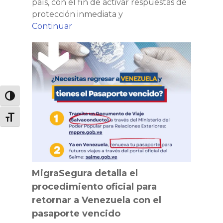
país, con el fin de activar respuestas de
protección inmediata y
El
Continuar
impacto
MigraSegura
de
detalla
los
el
eventos
procedimiento
sísmicos
oficial
en
Alternar alto contraste
para
la
Alternar tamaño de letra
retornar
movilidad
a
humana
Venezuela
interna
con
en
el
Venezuela
MigraSegura detalla el
pasaporte
procedimiento oficial para
vencido
retornar a Venezuela con el
pasaporte vencido