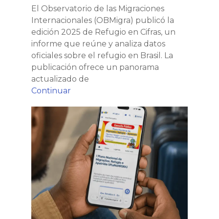
El Observatorio de las Migraciones
Internacionales (OBMigra) publicó la
edición 2025 de Refugio en Cifras, un
informe que reúne y analiza datos
oficiales sobre el refugio en Brasil. La
publicación ofrece un panorama
actualizado de
OBMigra
Continuar
publica
El
“Refugio
Gobierno
en
de
Cifras
Brasil
2025”
abre
con
consulta
datos
pública
actualizados
para
sobre
el
el
I