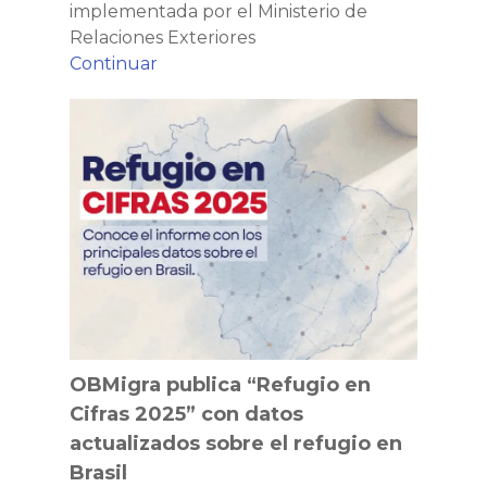
implementada por el Ministerio de
Relaciones Exteriores
Visas
Continuar
electrónicas
OBMigra
en
publica
Ecuador:
“Refugio
una
en
nueva
Cifras
forma
2025”
de
con
realizar
datos
tus
actualizados
trámites
sobre
migratorios
el
OBMigra publica “Refugio en
refugio
Cifras 2025” con datos
en
actualizados sobre el refugio en
Brasil
Brasil