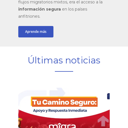
flujos migratorios mixtos, era el acceso a la
información segura
en los países
anfitriones.
Aprende más
Últimas noticias
MigraSegura
y
Cáritas
Venezuela
brindan
red