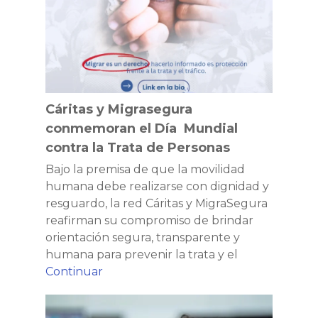
engañosas
Día
para
Mundial
prevenir
contra
estafas
la
en
Trata
procesos
de
de
Cáritas y Migrasegura
Personas
movilidad
conmemoran el Día Mundial
contra la Trata de Personas
Bajo la premisa de que la movilidad
humana debe realizarse con dignidad y
resguardo, la red Cáritas y MigraSegura
reafirman su compromiso de brindar
orientación segura, transparente y
humana para prevenir la trata y el
Cáritas
Continuar
y
Visas
Migrasegura