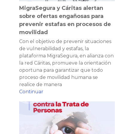
en
vencido
MigraSegura y Cáritas alertan
procesos
sobre ofertas engañosas para
de
prevenir estafas en procesos de
movilidad
movilidad
Con el objetivo de prevenir situaciones
de vulnerabilidad y estafas, la
plataforma MigraSegura, en alianza con
la red Cáritas, promueve la orientación
oportuna para garantizar que todo
proceso de movilidad humana se
realice de manera
MigraSegura
Continuar
y
Cáritas
Cáritas
y
alertan
Migrasegura
sobre
conmemoran
ofertas
el