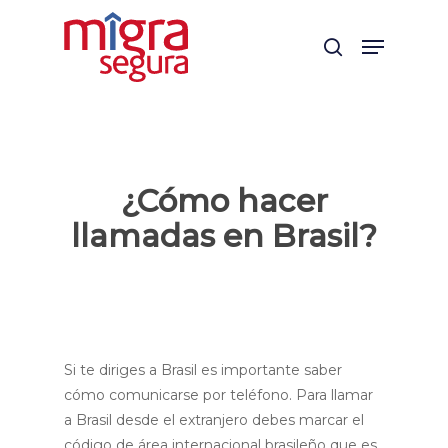
Skip
Menu
to
search
main
content
¿Cómo hacer
llamadas en Brasil?
Si te diriges a Brasil es importante saber
cómo comunicarse por teléfono. Para llamar
a Brasil desde el extranjero debes marcar el
código de área internacional brasileño que es