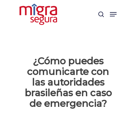
Skip
Menu
to
search
main
content
¿Cómo puedes
comunicarte con
las autoridades
brasileñas en caso
de emergencia?