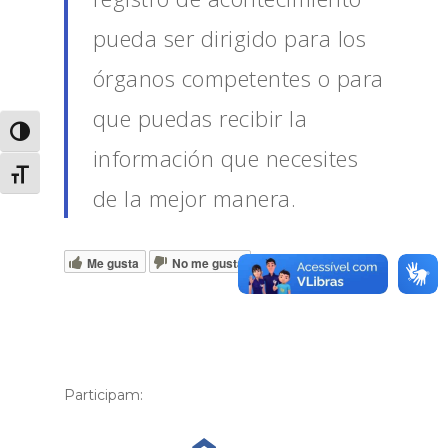
pueda ser dirigido para los
órganos competentes o para
que puedas recibir la
Alternar alto contraste
información que necesites
Alternar tamaño de letra
de la mejor manera.
Me gusta
No me gusta
Participam: