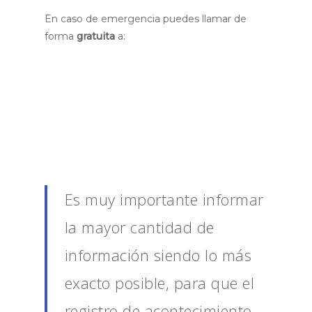
En caso de emergencia puedes llamar de
forma
gratuita
a:
Llame al 190:
Policía Militar
Llame al 181:
Disque denuncia
Marque 100:
Defensoría Nacional de los
Derechos Humanos
Llame al 180:
Centro de Atención a la
Mujer en Situación de Violencia
Es muy importante informar
la mayor cantidad de
información siendo lo más
exacto posible, para que el
registro de acontecimiento