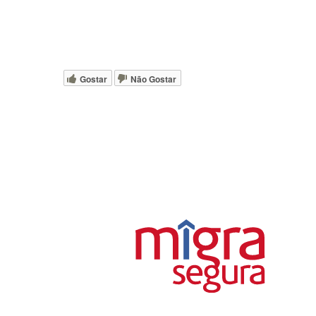
No caso de crianças e adolescentes desacompanh
de medida de proteção ou regularização da guarda.
Gostar
Não Gostar