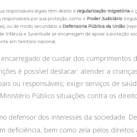
s responsáveis legais têm direito à
regularização migratória
e g
s responsáveis por sua proteção, como o
Poder Judiciário
(regul
s), ou de modo secundário a
Defensoria Pública da União
(repr
e Infância e Juventude se encarregam de apoiar a proteção social
nte em território nacional.
 encarregado de cuidar dos cumprimentos do
nções é possível destacar: atender a crianç
ais ou responsáveis; exigir serviços de saúde
Ministério Público situações contra os direit
o defensor dos interesses da sociedade. De
m deficiência, bem como zela pelos direitos 