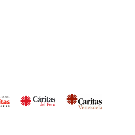
mento pode ser feito antes de qualquer processo
ca da União.