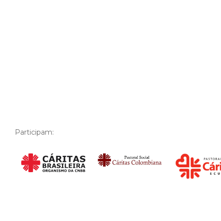
ados que buscam pela proteção do
refúgio
, o acesso ao procedi
 Nesse caso, deve ser buscada a assistência da Defensoria Públi
Participam: