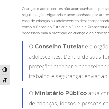
Crianças e adolescentes não acompanhados por seu
regularização migratória é acompanhado por atore
caso de crianças ou adolescentes desacompanhada
como o Conselho Tutelar e o Juízo e a Promotoria d
necessário para a proteção da criança e do adolesce
O
é o órgão
Conselho Tutelar
adolescentes. Dentro de suas fu
proteção; atender e aconselhar p
Alternar alto contraste
trabalho e segurança; enviar ao 
Alternar tamanho da fonte
O
atua com
Ministério Público
de crianças, idosos e pessoas co