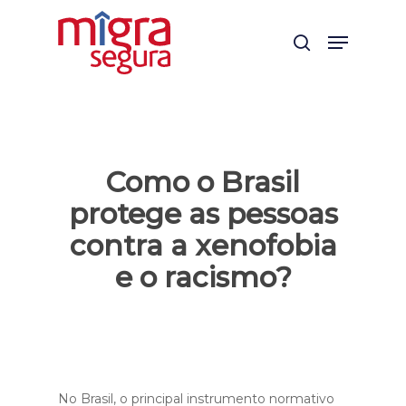
Skip
Menu
to
search
main
content
Como o Brasil
protege as pessoas
contra a xenofobia
e o racismo?
No Brasil, o principal instrumento normativo