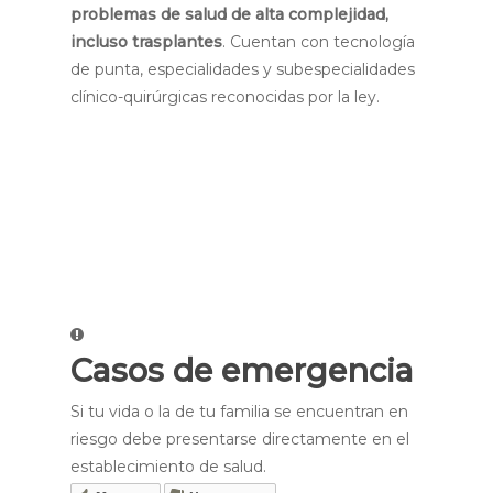
problemas de salud de alta complejidad,
incluso trasplantes
. Cuentan con tecnología
de punta, especialidades y subespecialidades
clínico-­quirúrgicas reconocidas por la ley.
Requisitos:
referencia desde el primer nivel
de atención, documentos de identificación
(original o copia emitido en Ecuador o en tu
país de origen).
Si por alguna razón no
cuentas con tus documentos, sigues
teniendo derecho a recibir atención médica.
Casos de emergencia
Si tu vida o la de tu familia se encuentran en
riesgo debe presentarse directamente en el
establecimiento de salud.