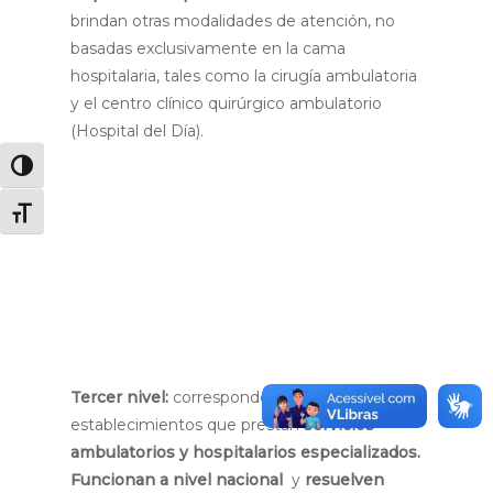
brindan otras modalidades de atención, no
basadas exclusivamente en la cama
hospitalaria, tales como la cirugía ambulatoria
y el centro clínico quirúrgico ambulatorio
(Hospital del Día).
Alternar alto contraste
Requisitos:
referencia desde el primer nivel
de atención y documentos de identificación
Alternar tamaño de letra
(original o copia emitido en Ecuador o en tu
país de origen).
Al igual que en el caso
anterior, si por alguna razón no cuentas con
tus documentos, sigues teniendo derecho a
recibir atención médica
.
Tercer nivel:
corresponde a los
establecimientos que prestan
servicios
ambulatorios y hospitalarios especializados.
Funcionan a nivel nacional
y
resuelven