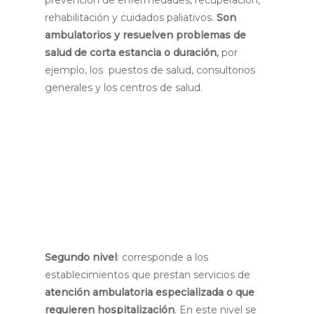
rehabilitación y cuidados paliativos.
Son
ambulatorios y resuelven problemas de
salud de corta estancia o duración,
por
ejemplo, los puestos de salud, consultorios
generales y los centros de salud.
Requisitos
: turno generado mediante
llamada al 171 y documento de identificación
(original o copia emitido en Ecuador o en tu
país de origen).
De nuevo, recuerda que si
por alguna razón no cuentas con tus
documentos, sigues teniendo derecho a
recibir atención médica.
Segundo nivel
: corresponde a los
establecimientos que prestan servicios de
atención ambulatoria especializada o que
requieren hospitalización
. En este nivel se