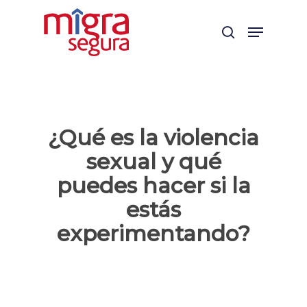
Skip
Menu
to
search
main
content
¿Qué es la violencia
sexual y qué
puedes hacer si la
estás
experimentando?