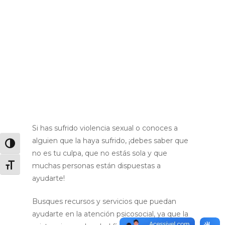
Acoso sexual
: cuando una persona en
una posición superior a otra se aprovecha
de esta condición para insinuar, hacer una
propuesta sexual o aprovecharse de la
persona, a través de palabras, gestos y
actos.
Femicidio
: cuando una mujer es
asesinada por ser mujer o como
resultado de violencia doméstica.
Si has sufrido violencia sexual o conoces a
alguien que la haya sufrido, ¡debes saber que
Alternar alto contraste
no es tu culpa, que no estás sola y que
muchas personas están dispuestas a
Alternar tamaño de letra
ayudarte!
Busques recursos y servicios que puedan
ayudarte en la atención psicosocial, ya que la