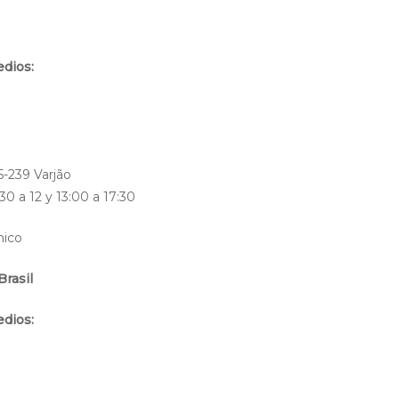
edios:
5-239 Varjão
30 a 12 y 13:00 a 17:30
nico
Brasil
edios: