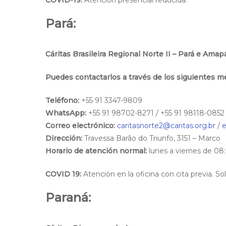
COVID-19:
Atención presencial reducida.
Pará:
Cáritas Brasileira Regional Norte II – Pará e Amap
Puedes contactarlos a través de los siguientes m
Teléfono:
+55 91 3347-9809
WhatsApp:
+55 91 98702-8271 / +55 91 98118-0852
Correo electrónico:
caritasnorte2@caritas.org.br
/
e
Dirección:
Travessa Barão do Triunfo, 3151 – Marco
Horario de atención normal:
lunes a viernes de 08
COVID 19:
Atención en la oficina con cita previa. S
Paraná: