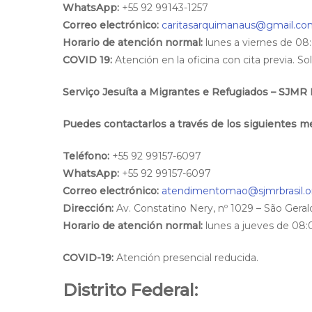
WhatsApp:
+55 92 99143-1257
Correo electrónico:
caritasarquimanaus@gmail.co
Horario de atención normal:
lunes a viernes de 08
COVID 19:
Atención en la oficina con cita previa. S
Serviço Jesuíta a Migrantes e Refugiados – SJMR 
Puedes contactarlos a través de los siguientes m
Teléfono:
+55 92 99157-6097
WhatsApp:
+55 92 99157-6097
Correo electrónico:
atendimentomao@sjmrbrasil.o
Dirección:
Av. Constatino Nery, nº 1029 – São Geral
Horario de atención normal:
lunes a jueves de 08:0
COVID-19:
Atención presencial reducida.
Distrito Federal: