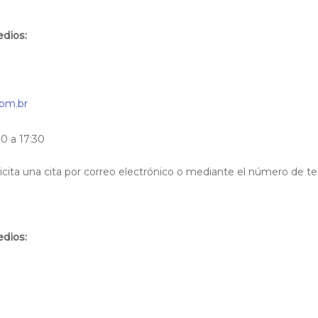
edios:
com.br
30 a 17:30
olicita una cita por correo electrónico o mediante el número de t
edios: