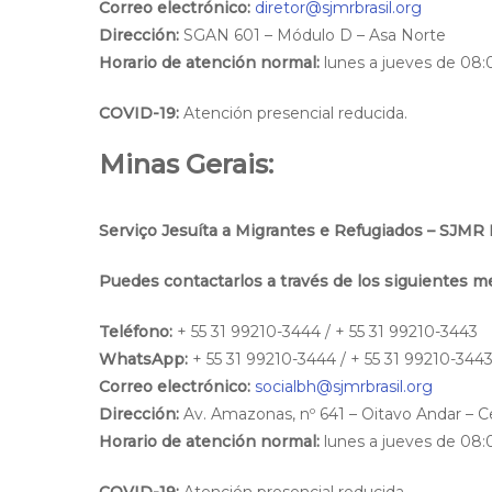
Correo electrónico:
diretor@sjmrbrasil.org
Dirección:
SGAN 601 – Módulo D – Asa Norte
Horario de atención normal:
lunes a jueves de 08:0
COVID-19:
Atención presencial reducida.
Minas Gerais:
Serviço Jesuíta a Migrantes e Refugiados – SJMR 
Puedes contactarlos a través de los siguientes m
Teléfono:
+ 55 31 99210-3444 / + 55 31 99210-3443
WhatsApp:
+ 55 31 99210-3444 / + 55 31 99210-344
Correo electrónico:
socialbh@sjmrbrasil.org
Dirección:
Av. Amazonas, nº 641 – Oitavo Andar – C
Horario de atención normal:
lunes a jueves de 08:0