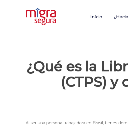
Skip
to
Início
¿Haci
main
content
¿Qué es la Lib
(CTPS) y 
Al ser una persona trabajadora en Brasil, tienes dere