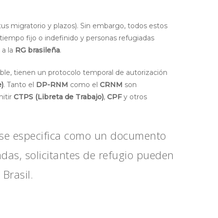
us migratorio y plazos). Sin embargo, todos estos
iempo fijo o indefinido y personas refugiadas
 a la
RG brasileña
.
able, tienen un protocolo temporal de autorización
)
. Tanto el
DP-RNM
como el
CRNM
son
mitir
CTPS (Libreta de Trabajo)
,
CPF
y otros
l, se especifica como un documento
adas, solicitantes de refugio pueden
Brasil.