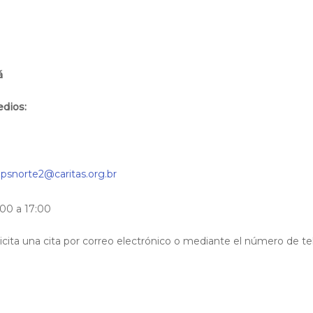
á
edios:
psnorte2@caritas.org.br
:00 a 17:00
olicita una cita por correo electrónico o mediante el número de t