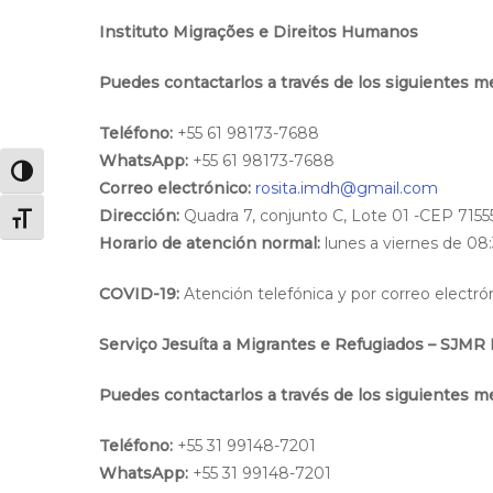
Instituto Migrações e Direitos Humanos
Puedes contactarlos a través de los siguientes m
Teléfono:
+55 61 98173-7688
WhatsApp:
+55 61 98173-7688
Alternar alto contraste
Correo electrónico:
rosita.imdh@gmail.com
Dirección:
Quadra 7, conjunto C, Lote 01 -CEP 7155
Alternar tamaño de letra
Horario de atención normal:
lunes a viernes de 08:
COVID-19:
Atención telefónica y por correo electró
Serviço Jesuíta a Migrantes e Refugiados – SJMR 
Puedes contactarlos a través de los siguientes m
Teléfono:
+55 31 99148-7201
WhatsApp:
+55 31 99148-7201