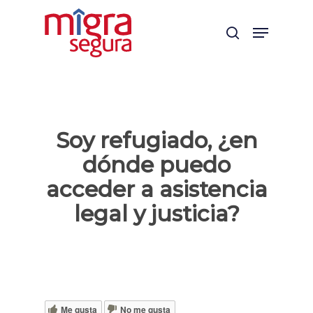
Skip
Menu
to
search
main
content
Soy refugiado, ¿en
dónde puedo
acceder a asistencia
legal y justicia?
Me gusta
No me gusta