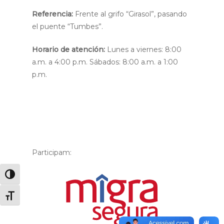
Referencia:
Frente al grifo “Girasol”, pasando
el puente “Tumbes”.
Horario de atención:
Lunes a viernes: 8:00
a.m. a 4:00 p.m. Sábados: 8:00 a.m. a 1:00
p.m.
Participam:
Alternar alto contraste
Alternar tamaño de letra