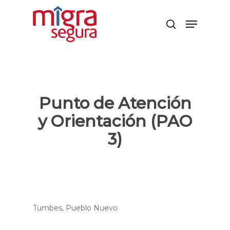
Skip
Menu
to
search
main
content
Punto de Atención
y Orientación (PAO
3)
Tumbes, Pueblo Nuevo