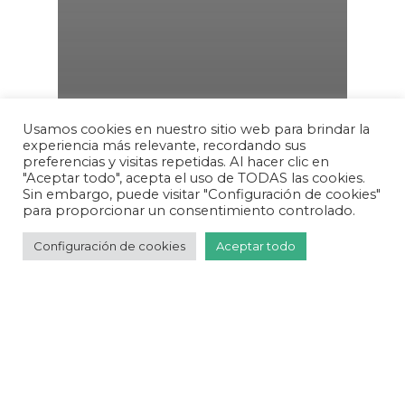
Usamos cookies en nuestro sitio web para brindar la
experiencia más relevante, recordando sus
preferencias y visitas repetidas. Al hacer clic en
"Aceptar todo", acepta el uso de TODAS las cookies.
Sin embargo, puede visitar "Configuración de cookies"
¿En qué lugares
para proporcionar un consentimiento controlado.
puedo encontrar
Configuración de cookies
Aceptar todo
albergue durante
el tránsito hacia
el destino final de
mi viaje?