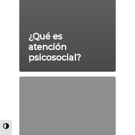
¿Qué es
atención
psicosocial?
Alternar alto contraste