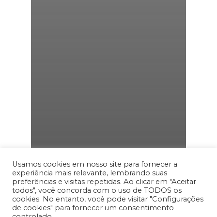
Usamos cookies em nosso site para fornecer a
experiência mais relevante, lembrando suas
preferências e visitas repetidas. Ao clicar em "Aceitar
todos", você concorda com o uso de TODOS os
cookies. No entanto, você pode visitar "Configurações
de cookies" para fornecer um consentimento
controlado.