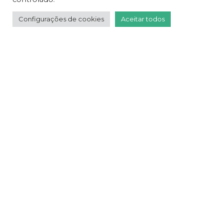
Configurações de cookies
Aceitar todos
Onde posso
solicitar ajuda
humanitária?