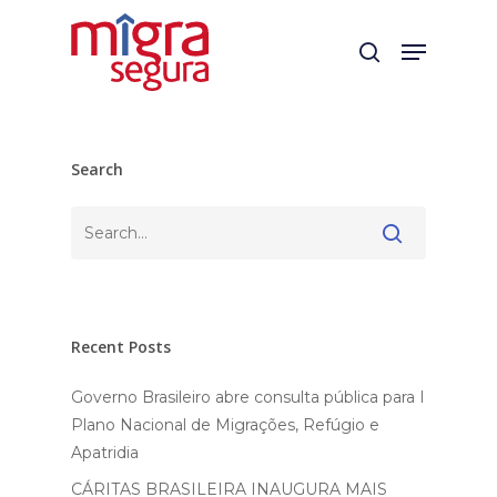
Skip
Menu
to
search
main
content
Search
Pesquisar
Recent Posts
Governo Brasileiro abre consulta pública para I
Plano Nacional de Migrações, Refúgio e
Apatridia
CÁRITAS BRASILEIRA INAUGURA MAIS