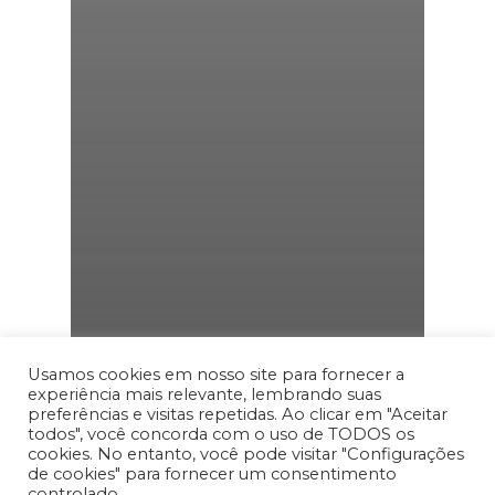
Usamos cookies em nosso site para fornecer a
experiência mais relevante, lembrando suas
preferências e visitas repetidas. Ao clicar em "Aceitar
todos", você concorda com o uso de TODOS os
cookies. No entanto, você pode visitar "Configurações
de cookies" para fornecer um consentimento
controlado.