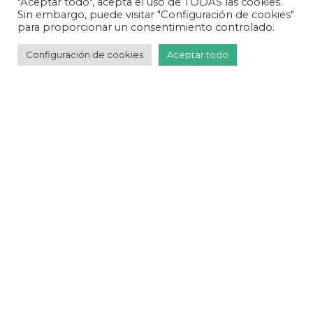
"Aceptar todo", acepta el uso de TODAS las cookies.
diciembre 2024
Sin embargo, puede visitar "Configuración de cookies"
para proporcionar un consentimiento controlado.
octubre 2024
Configuración de cookies
Aceptar todo
septiembre 2024
agosto 2024
julio 2024
junio 2024
mayo 2024
abril 2024
febrero 2024
enero 2024
diciembre 2023
noviembre 2023
octubre 2023
septiembre 2023