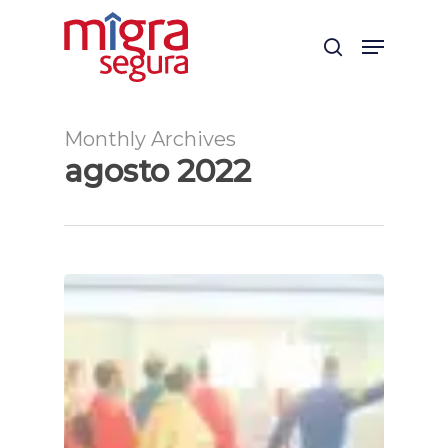
Skip
Menu
to
search
main
content
Monthly Archives
agosto 2022