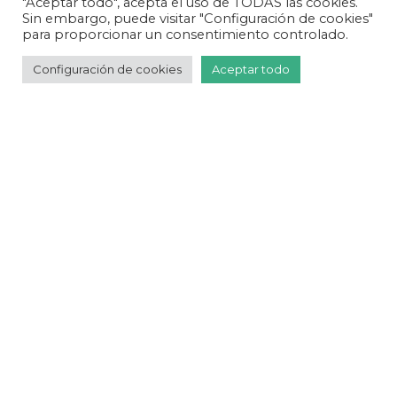
"Aceptar todo", acepta el uso de TODAS las cookies.
diciembre 2024
Sin embargo, puede visitar "Configuración de cookies"
para proporcionar un consentimiento controlado.
octubre 2024
Configuración de cookies
Aceptar todo
septiembre 2024
agosto 2024
julio 2024
junio 2024
mayo 2024
abril 2024
febrero 2024
enero 2024
diciembre 2023
noviembre 2023
octubre 2023
septiembre 2023