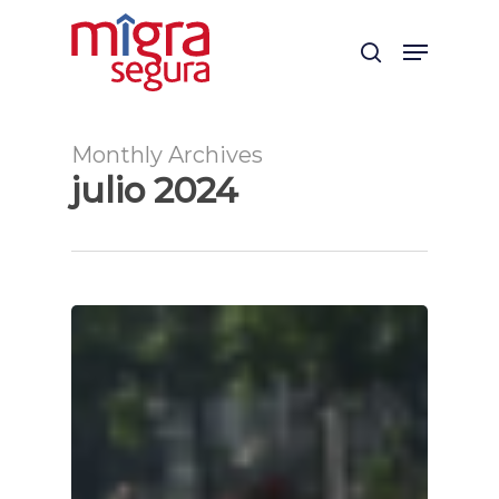
Skip
Menu
to
search
main
content
Monthly Archives
julio 2024