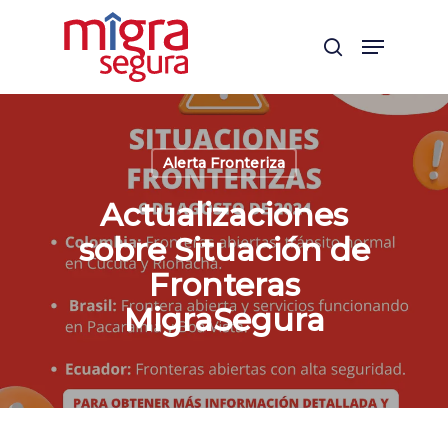
Skip
Menu
to
search
main
content
Alerta Fronteriza
Actualizaciones
sobre Situación de
Fronteras
MigraSegura