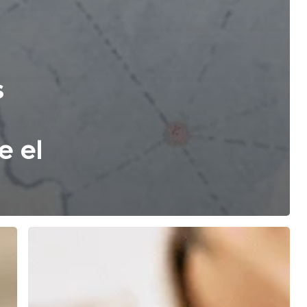
s
e el