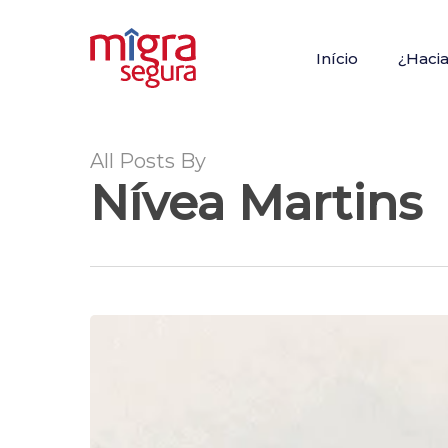
Skip
to
Início
¿Haci
main
content
All Posts By
Nívea Martins