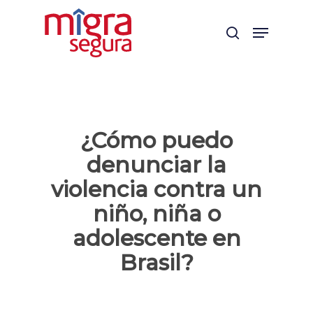
Skip
Menu
to
search
main
content
¿Cómo puedo
denunciar la
violencia contra un
niño, niña o
adolescente en
Brasil?