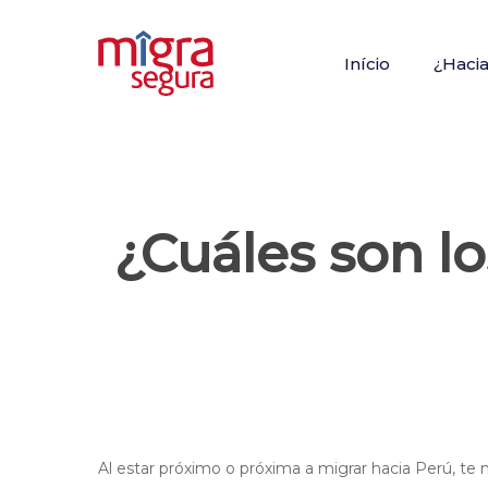
Skip
to
Início
¿Haci
main
content
¿Cuáles son l
Hit enter to search or ESC to close
Al estar próximo o próxima a migrar hacia Perú, te