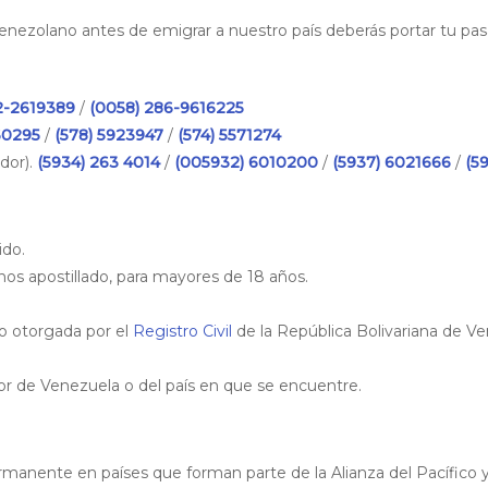
venezolano antes de emigrar a nuestro país deberás portar tu pas
2-2619389
/
(0058) 286-9616225
60295
/
(578) 5923947
/
(574) 5571274
dor).
(5934) 263 4014
/
(005932) 6010200
/
(5937) 6021666
/
(5
ido.
os apostillado, para mayores de 18 años.
o otorgada por el
Registro Civil
de la República Bolivariana de Ve
or de Venezuela o del país en que se encuentre.
rmanente en países que forman parte de la Alianza del Pacífico 