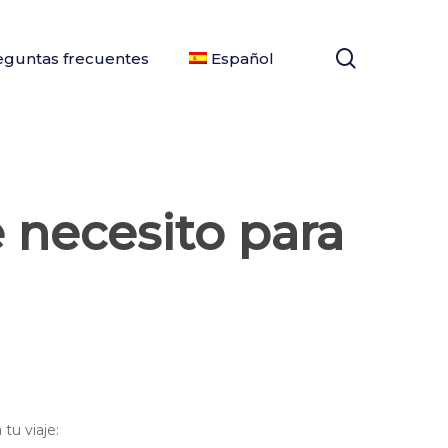
search
eguntas frecuentes
Español
 necesito para
tu viaje: