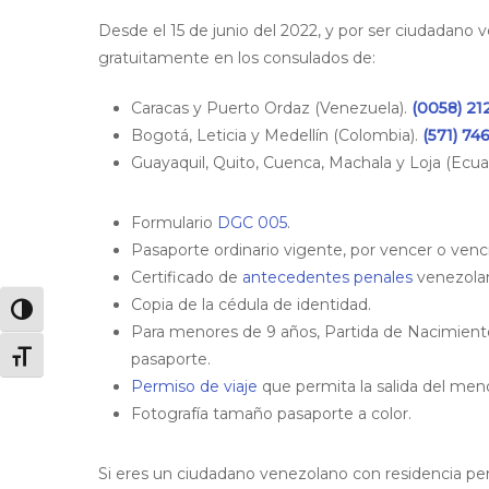
Desde el 15 de junio del 2022, y por ser ciudadano 
gratuitamente en los consulados de:
Caracas y Puerto Ordaz (Venezuela).
(0058) 21
Bogotá, Leticia y Medellín (Colombia).
(571) 74
Guayaquil, Quito, Cuenca, Machala y Loja (Ecua
Formulario
DGC 005
.
Pasaporte ordinario vigente, por vencer o venc
Certificado de
antecedentes penales
venezolan
Copia de la cédula de identidad.
Alternar alto contraste
Para menores de 9 años, Partida de Nacimient
pasaporte.
Alternar tamaño de letra
Permiso de viaje
que permita la salida del men
Fotografía tamaño pasaporte a color.
Si eres un ciudadano venezolano con residencia pe