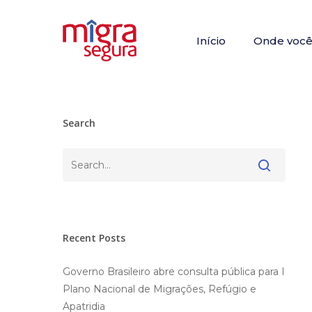
Skip
to
Início
Onde você 
main
content
Search
Pesquisar
Recent Posts
Governo Brasileiro abre consulta pública para I
Plano Nacional de Migrações, Refúgio e
Apatridia