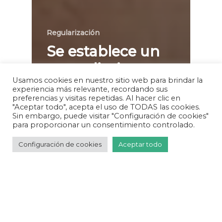
Regularización
Se establece un
procedimiento
Usamos cookies en nuestro sitio web para brindar la
más accesible
experiencia más relevante, recordando sus
preferencias y visitas repetidas. Al hacer clic en
para migrantes
"Aceptar todo", acepta el uso de TODAS las cookies.
Sin embargo, puede visitar "Configuración de cookies"
en busca de la
para proporcionar un consentimiento controlado.
calidad
Configuración de cookies
Aceptar todo
migratoria
Especial
Residente