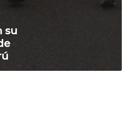
 su
de
rú