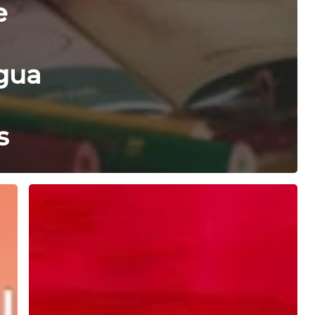
e
ngua
s