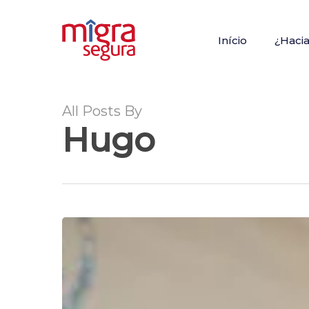
Skip
to
Início
¿Haci
main
content
All Posts By
Hugo