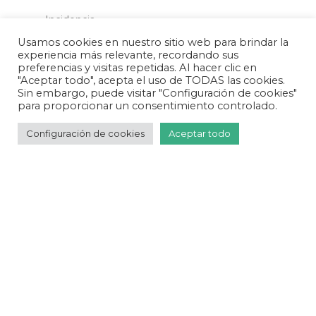
Incidencia
Usamos cookies en nuestro sitio web para brindar la
Integración
experiencia más relevante, recordando sus
Medios de vida
preferencias y visitas repetidas. Al hacer clic en
"Aceptar todo", acepta el uso de TODAS las cookies.
Protección
Sin embargo, puede visitar "Configuración de cookies"
para proporcionar un consentimiento controlado.
Regularización
Configuración de cookies
Aceptar todo
Meta
Acceder
Feed de entradas
Feed de comentarios
WordPress.org