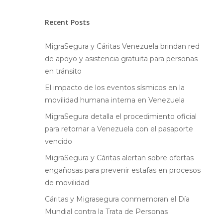
Recent Posts
MigraSegura y Cáritas Venezuela brindan red
de apoyo y asistencia gratuita para personas
en tránsito
El impacto de los eventos sísmicos en la
movilidad humana interna en Venezuela
MigraSegura detalla el procedimiento oficial
para retornar a Venezuela con el pasaporte
vencido
MigraSegura y Cáritas alertan sobre ofertas
engañosas para prevenir estafas en procesos
de movilidad
Hit enter to search or ESC to close
Cáritas y Migrasegura conmemoran el Día
Mundial contra la Trata de Personas