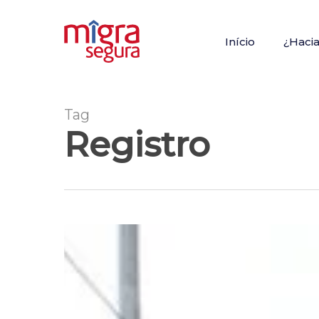
Skip
to
Início
¿Haci
main
content
Tag
Registro