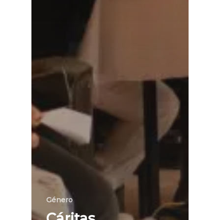
Género
Cáritas