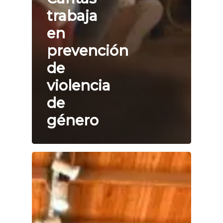
trabaja
en
prevención
de
violencia
de
género